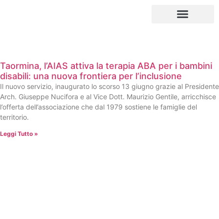
INVALIDITÀ CIVILE E LAVORATIVA
INFORTUNI SUL LAVORO E MALATTIE PROFESSIONALI
CAUSA DI SERVIZIO E VITTIME DEL DOVERE
SCUOLA, SOSTEGNO E INCLUSIONE
Taormina, l’AIAS attiva la terapia ABA per i bambini
disabili: una nuova frontiera per l’inclusione
Il nuovo servizio, inaugurato lo scorso 13 giugno grazie al Presidente
Arch. Giuseppe Nucifora e al Vice Dott. Maurizio Gentile, arricchisce
l’offerta dell’associazione che dal 1979 sostiene le famiglie del
territorio.
Leggi Tutto »