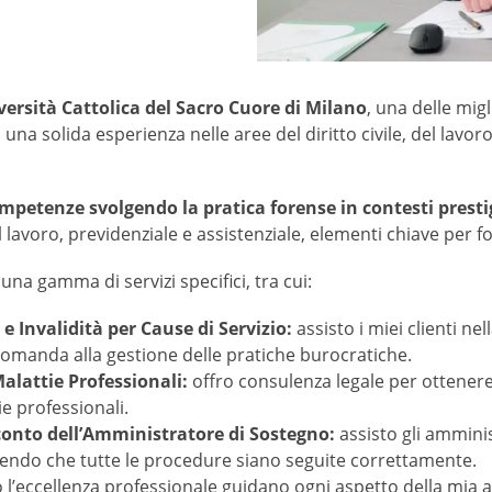
versità Cattolica del Sacro Cuore di Milano
, una delle migl
na solida esperienza nelle aree del diritto civile, del lavor
petenze svolgendo la pratica forense in contesti prestigios
 lavoro, previdenziale e assistenziale, elementi chiave per f
una gamma di servizi specifici, tra cui:
e Invalidità per Cause di Servizio:
assisto i miei clienti nel
domanda alla gestione delle pratiche burocratiche.
alattie Professionali:
offro consulenza legale per ottenere
ie professionali.
conto dell’Amministratore di Sostegno:
assisto gli ammini
endo che tutte le procedure siano seguite correttamente.
 l’eccellenza professionale guidano ogni aspetto della mia 