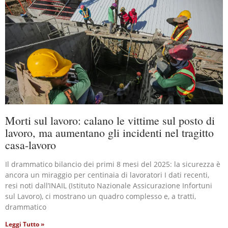
Morti sul lavoro: calano le vittime sul posto di
lavoro, ma aumentano gli incidenti nel tragitto
casa-lavoro
Il drammatico bilancio dei primi 8 mesi del 2025: la sicurezza è
ancora un miraggio per centinaia di lavoratori I dati recenti,
resi noti dall’INAIL (Istituto Nazionale Assicurazione Infortuni
sul Lavoro), ci mostrano un quadro complesso e, a tratti,
drammatico
Leggi Tutto »