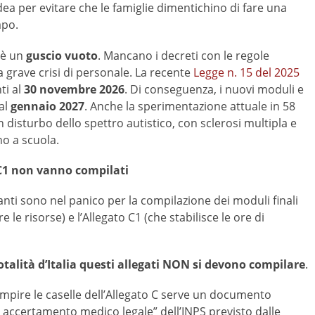
dea per evitare che le famiglie dimentichino di fare una
apo.
 è un
guscio vuoto
. Mancano i decreti con le regole
na grave crisi di personale. La recente
Legge n. 15 del 2025
ti al
30 novembre 2026
. Di conseguenza, i nuovi moduli e
dal
gennaio 2027
. Anche la sperimentazione attuale in 58
disturbo dello spettro autistico, con sclerosi multipla e
o a scuola.
e C1 non vanno compilati
nanti sono nel panico per la compilazione dei moduli finali
e le risorse) e l’Allegato C1 (che stabilisce le ore di
otalità d’Italia questi allegati NON si devono compilare
.
empire le caselle dell’Allegato C serve un documento
i accertamento medico legale” dell’INPS previsto dalle