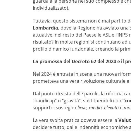
guarda alla persona nel suo complesso e che 
Individualizzato).
Tuttavia, questo sistema non è mai partito da
Lombardia
, dove la Regione ha avviato una 
attuative, nel resto del Paese le ASL e l’INPS 
risultato? In molte regioni si continuano ad 
profilo dinamico funzionale, creando la prim
La promessa del Decreto 62 del 2024 e il p
Nel 2024 è entrata in scena una nuova riform
prometteva una vera rivoluzione culturale e 
Dal punto di vista delle parole, la riforma c
“handicap” o “gravità”, sostituendoli con
“co
supporto: sostegno
lieve, medio, elevato
e
mol
La vera svolta pratica doveva essere la
Valut
decidere tutto, dalle indennità economiche ai