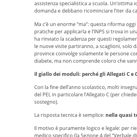
assistenza specialistica a scuola. Un’ottima i
domanda e debbano ricominciare l’iter da c
Ma c’è un enorme “ma”: questa riforma oggi
pratiche per applicarla e l’INPS si trova in u
ha rinviato la scadenza per questi regolamen
le nuove visite partiranno, a scaglioni, solo 
province coinvolge solamente le persone con 
diabete, ma non comprende coloro che vann
Il giallo dei moduli: perché gli Allegati C 
Con la fine dell’anno scolastico, molti inseg
del PEI, in particolare l’Allegato C (per chieder
sostegno).
La risposta tecnica è semplice:
nella quasi t
Il motivo è puramente logico e legale: per ri
medico specifico (la Sezione 4 del “Verbale d