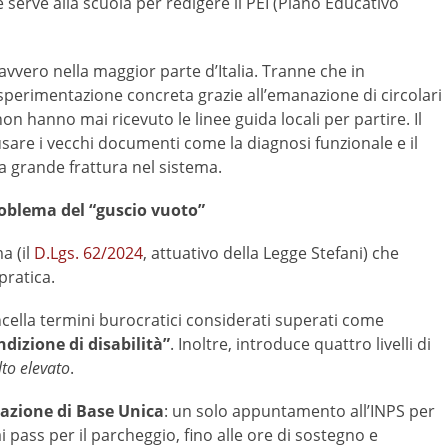
serve alla scuola per redigere il PEI (Piano Educativo
vvero nella maggior parte d’Italia. Tranne che in
sperimentazione concreta grazie all’emanazione di circolari
non hanno mai ricevuto le linee guida locali per partire. Il
usare i vecchi documenti come la diagnosi funzionale e il
a grande frattura nel sistema.
roblema del “guscio vuoto”
a (il
D.Lgs. 62/2024
, attuativo della Legge Stefani) che
pratica.
ancella termini burocratici considerati superati come
ndizione di disabilità”
. Inoltre, introduce quattro livelli di
to elevato
.
azione di Base Unica
: un solo appuntamento all’INPS per
 pass per il parcheggio, fino alle ore di sostegno e