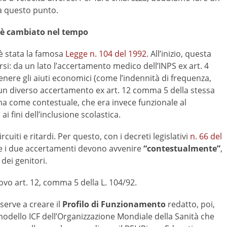
 a questo punto.
 è cambiato nel tempo
 è stata la famosa
Legge n. 104 del 1992
. All’inizio, questa
i: da un lato l’accertamento medico dell’INPS ex art. 4
ttenere gli aiuti economici (come l’indennità di frequenza,
 un diverso accertamento ex art. 12 comma 5 della stessa
ma come contestuale, che era invece funzionale al
 fini dell’inclusione scolastica.
iti e ritardi. Per questo, con i decreti legislativi
n. 66 del
che i due accertamenti devono avvenire
“contestualmente”
,
dei genitori.
ovo art. 12, comma 5 della L. 104/92.
erve a creare il
Profilo di Funzionamento
redatto, poi,
dello ICF dell’Organizzazione Mondiale della Sanità che