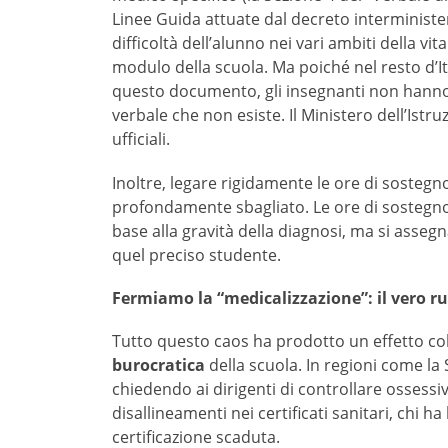
Linee Guida attuate dal decreto interminister
difficoltà dell’alunno nei vari ambiti della v
modulo della scuola. Ma poiché nel resto d’It
questo documento, gli insegnanti non hanno i
verbale che non esiste. Il Ministero dell’Is
ufficiali.
Inoltre, legare rigidamente le ore di sostegno 
profondamente sbagliato. Le ore di sosteg
base alla gravità della diagnosi, ma si asse
quel preciso studente.
Fermiamo la “medicalizzazione”: il vero ru
Tutto questo caos ha prodotto un effetto co
burocratica
della scuola. In regioni come la Si
chiedendo ai dirigenti di controllare ossessiva
disallineamenti nei certificati sanitari, chi h
certificazione scaduta.