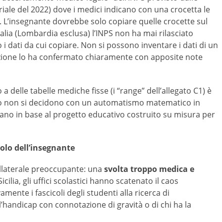
iale del 2022) dove i medici indicano con una crocetta le
ita. L’insegnante dovrebbe solo copiare quelle crocette sul
alia (Lombardia esclusa) l’INPS non ha mai rilasciato
 dati da cui copiare. Non si possono inventare i dati di un
truzione lo ha confermato chiaramente con apposite note
a delle tabelle mediche fisse (i “range” dell’allegato C1) è
no non si decidono con un automatismo matematico in
gnano in base al progetto educativo costruito su misura per
olo dell’insegnante
llaterale preoccupante: una
svolta troppo medica e
cilia, gli uffici scolastici hanno scatenato il caos
mente i fascicoli degli studenti alla ricerca di
a l’handicap con connotazione di gravità o di chi ha la