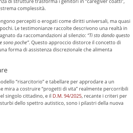
nza di strutture trasforma i genitori in “caregiver coatti”,
i estrema complessità.
 vengono percepiti o erogati come diritti universali, ma quasi
 pochi
. Le testimonianze raccolte descrivono una realtà in
agnato da raccomandazioni al silenzio:
“Ti sto dando questo
se sono poche”
. Questo approccio distorce il concetto di
 una forma di assistenza discrezionale che alimenta
are
modello “risarcitorio” e tabellare per approdare a un
e mira a costruire “progetti di vita” realmente percorribili
el singolo cittadino, e il
D.M. 94/2025
, recante i criteri per
sturbi dello spettro autistico, sono i pilastri della nuova