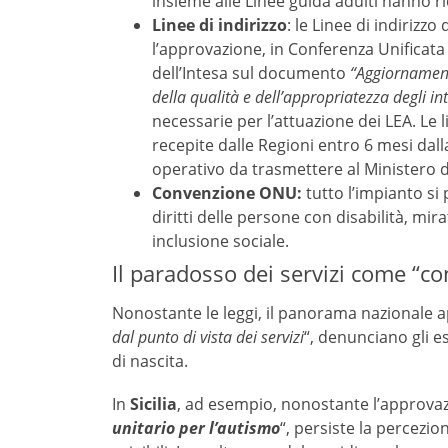
insieme alle Linee guida adulti hanno r
Linee di indirizzo
: le Linee di indirizz
l’approvazione, in Conferenza Unificata
dell’Intesa sul documento
“Aggiornamento
della qualità e dell’appropriatezza degli int
necessarie per l’attuazione dei LEA. Le
recepite dalle Regioni entro 6 mesi dall
operativo da trasmettere al Ministero d
Convenzione ONU:
tutto l’impianto si
diritti delle persone con disabilità, mi
inclusione sociale.
Il paradosso dei servizi come “conc
Nonostante le leggi, il panorama nazionale 
dal punto di vista dei servizi
“, denunciano gli e
di nascita.
In
Sicilia
, ad esempio, nonostante l’approvazi
unitario per l’autismo
“, persiste la percezio