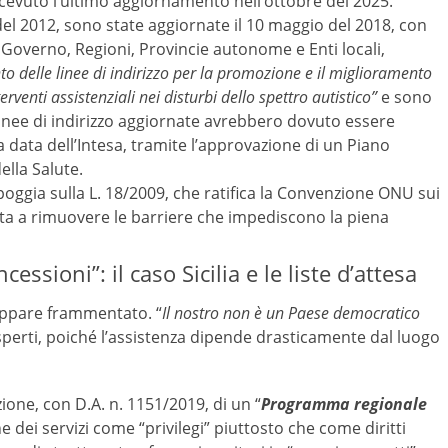
icevuto l’ultimo aggiornamento nell’ottobre del 2025.
o del 2012, sono state aggiornate il 10 maggio del 2018, con
 Governo, Regioni, Provincie autonome e Enti locali,
 delle linee di indirizzo per la promozione e il miglioramento
erventi assistenziali nei disturbi dello spettro autistico”
e sono
 linee di indirizzo aggiornate avrebbero dovuto essere
a data dell’Intesa, tramite l’approvazione di un Piano
ella Salute.
 poggia sulla L. 18/2009, che ratifica la Convenzione ONU sui
rata a rimuovere le barriere che impediscono la piena
essioni”: il caso Sicilia e le liste d’attesa
appare frammentato. “
Il nostro non è un Paese democratico
sperti, poiché l’assistenza dipende drasticamente dal luogo
one, con D.A. n. 1151/2019, di un “
Programma regionale
ne dei servizi come “privilegi” piuttosto che come diritti