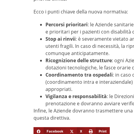
Ecco i punti chiave della nuova normativa:
Percorsi prioritari
: le Aziende sanitari
e prioritari per i pazienti con disabilit
Stop ai rinvii
: è severamente vietato a
utenti fragili. In caso di necessità, la
comunque anticipatamente.
Ricognizione delle strutture
: ogni Az
dotazioni tecnologiche, le fasce orarie d
Coordinamento tra ospedali
: in caso
(coordinamento intra e interaziendale) 
appropriati.
Vigilanza e responsabilità
: le Direzion
prenotazione e dovranno avviare verifich
Infine, le Aziende dovranno trasmettere una 
questa direttiva.
Facebook
X
Print