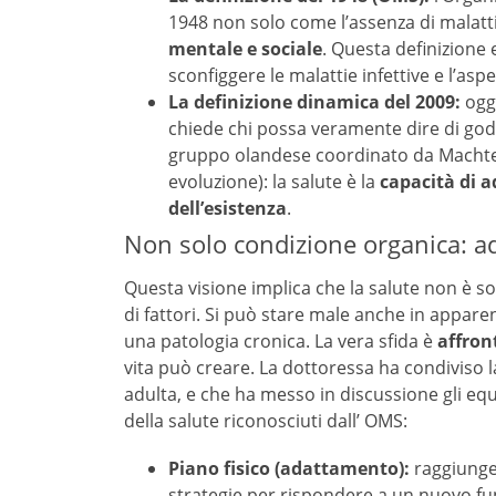
1948 non solo come l’assenza di malat
mentale e sociale
. Questa definizione 
sconfiggere le malattie infettive e l’aspe
La definizione dinamica del 2009:
oggi
chiede chi possa veramente dire di god
gruppo olandese coordinato da Machtel
evoluzione): la salute è la
capacità di a
dell’esistenza
.
Non solo condizione organica: a
Questa visione implica che la salute non è s
di fattori. Si può stare male anche in appare
una patologia cronica. La vera sfida è
affront
vita può creare. La dottoressa ha condiviso l
adulta, e che ha messo in discussione gli equi
della salute riconosciuti dall’ OMS:
Piano fisico (adattamento):
raggiunger
strategie per rispondere a un nuovo f