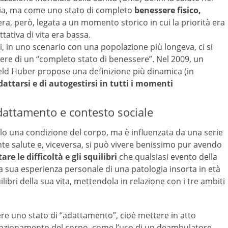
tia, ma come uno stato di completo
benessere fisico,
era, però, legata a un momento storico in cui la priorità era
ttativa di vita era bassa.
, in uno scenario con una popolazione più longeva, ci si
ere di un “completo stato di benessere”. Nel 2009, un
d Huber propose una definizione più dinamica (in
dattarsi e di autogestirsi in tutti i momenti
dattamento e contesto sociale
olo una condizione del corpo, ma è influenzata da una serie
nte salute e, viceversa, si può vivere benissimo pur avendo
are le difficoltà e gli squilibri
che qualsiasi evento della
a sua esperienza personale di una patologia insorta in età
libri della sua vita, mettendola in relazione con i tre ambiti
e uno stato di “adattamento”, cioè mettere in atto
unzionamento del corpo, come l’uso di un deambulatore