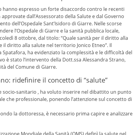
 hanno espresso un forte disaccordo contro le recenti
a
approvate dall’Assessorato della Salute e dal Governo
to dell’Ospedale Sant’Isidoro di Giarre. Nelle scorse
ndere l’Ospedale di Giarre e la sanità pubblica locale,
edì 8 ottobre, dal titolo: “Quale sanità per il diritto alla
 il diritto alla salute nel territorio Jonico Etneo”. Il
 Spatafora, ha evidenziato la complessità e le difficoltà del
evo è stato l’intervento della Dott.ssa Alessandra Strano,
lità del Comune di Giarre.
no: ridefinire il concetto di “salute”
 socio-sanitario , ha voluto inserire nel dibattito un punto
nale che professionale, ponendo l’attenzione sul concetto di
condo la dottoressa, è necessario prima capire e analizzare
zzazione Mondiale della Sanità (OMS) definì la salute nel