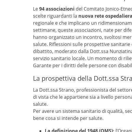
Le
94 associazioni
del Comitato Jonico-Etneo
scelte riguardanti la
nuova rete ospedalier
regionale e che implicano un ridimensionamen
settimane, queste associazioni, nate per dife
hanno organizzato un incontro, svoltosi mercol
salute. Riflessioni sulle prospettive sanitarie e
dibattito, moderato dalla Dott.ssa Nunziatina
servizio sanitario locale. Un momento di rili
Garante per i diritti delle persone con disabi
La prospettiva della Dott.ssa Stra
La Dott.ssa Strano, professionista del settore
di vista che le appartiene sia a livello perso
salute.
Per avere un sistema sanitario di qualità, se
bene cosa si intende per salute.
La definizione del 1948 (OMS):
l’Organi