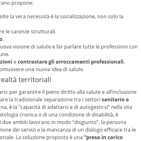
Strano propone:
olte la vera necessità è la socializzazione, non solo la
e le carenze strutturali.
io
.
uova visione di salute e far parlare tutte le professioni con
une.
azioni
e
contrastare gli arroccamenti professionali
.
omuovere una nuova idea di salute.
ealtà territoriali
o: per garantire il pieno diritto alla salute e all’inclusione
are la tradizionale separazione tra i settori
sanitario e
a, è la “capacità di adattarsi e di autogestirsi” nella vita
atologia cronica o di una condizione di disabilità, è
i due ambiti lavorano in modo “disgiunto”, la persona
ione dei servizi e la mancanza di un dialogo efficace tra le
toriale. La soluzione proposta è una
“presa in carico