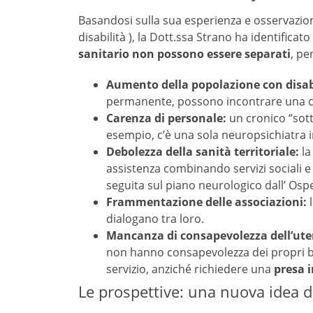
Basandosi sulla sua esperienza e osservazion
disabilità ), la Dott.ssa Strano ha identificato
sanitario non possono essere separati
, pe
Aumento della popolazione con disabi
permanente, possono incontrare una con
Carenza di personale:
un cronico “sott
esempio, c’è una sola neuropsichiatra in
Debolezza della sanità territoriale:
la
assistenza combinando servizi sociali e 
seguita sul piano neurologico dall’ Ospe
Frammentazione delle associazioni:
l
dialogano tra loro.
Mancanza di consapevolezza dell’ute
non hanno consapevolezza dei propri bi
servizio, anziché richiedere una
presa i
Le prospettive: una nuova idea d