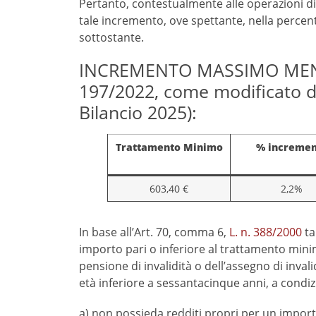
Pertanto, contestualmente alle operazioni di
tale incremento, ove spettante, nella percent
sottostante.
INCREMENTO MASSIMO MENSIL
197/2022, come modificato da
Bilancio 2025):
Trattamento Minimo
% incremen
603,40 €
2,2%
In base all’Art. 70, comma 6,
L. n. 388/2000
ta
importo pari o inferiore al trattamento minim
pensione di invalidità o dell’assegno di invalidi
età inferiore a sessantacinque anni, a condiz
a) non possieda redditi propri per un impo