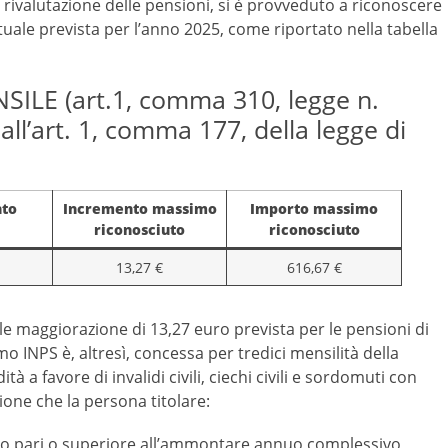
 rivalutazione delle pensioni, si è provveduto a riconoscere
uale prevista per l’anno 2025, come riportato nella tabella
E (art.1, comma 310, legge n.
ll’art. 1, comma 177, della legge di
to
Incremento massimo
Importo massimo
riconosciuto
riconosciuto
13,27 €
616,67 €
le maggiorazione di 13,27 euro prevista per le pensioni di
o INPS è, altresì, concessa per tredici mensilità della
tà a favore di invalidi civili, ciechi civili e sordomuti con
ione che la persona titolare:
rto pari o superiore all’ammontare annuo complessivo