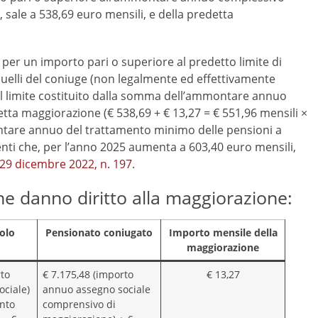
, sale a 538,69 euro mensili, e della predetta
 per un importo pari o superiore al predetto limite di
quelli del coniuge (non legalmente ed effettivamente
al limite costituito dalla somma dell’ammontare annuo
tta maggiorazione (€ 538,69 + € 13,27 = € 551,96 mensili ×
ontare annuo del trattamento minimo delle pensioni a
nti che, per l’anno 2025 aumenta a 603,40 euro mensili,
 29 dicembre 2022, n. 197
.
he danno diritto alla maggiorazione:
olo
Pensionato coniugato
Importo mensile della
maggiorazione
rto
€ 7.175,48 (importo
€ 13,27
ciale)
annuo assegno sociale
nto
comprensivo di