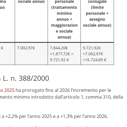
imo
sociale annuo
personale
coniugale
uo
(trattamento
(limite
minimo
personale +
annuo +
assegno
maggiorazion
sociale annuo)
e sociale
annua)
 €
7.002,97€
7.844,20€
9.721,92€
+1.877,72€ =
+7.002,97€
9.721,92 €
=16.724,89 €
 L. n. 388/2000
io 2025
ha prorogato fino al 2026 l’incremento per le
tamento minimo introdotto dall’articolo 1, comma 310, della
 a +2,2% per l’anno 2025 e a +1,3% per l’anno 2026.