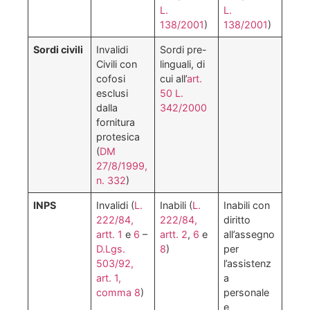
L.
L.
138/2001
)
138/2001
)
Sordi civili
Invalidi
Sordi pre-
Civili con
linguali, di
cofosi
cui all’
art.
esclusi
50 L.
dalla
342/2000
fornitura
protesica
(
DM
27/8/1999,
n. 332
)
INPS
Invalidi (
L.
Inabili (
L.
Inabili con
222/84,
222/84,
diritto
artt. 1
e
6
–
artt. 2
,
6
e
all’assegno
D.Lgs.
8
)
per
503/92,
l’assistenz
art. 1,
a
comma 8
)
personale
e