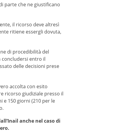
di parte che ne giustificano
nte, il ricorso deve altresì
ente ritiene essergli dovuta,
ne di procedibilità del
à concludersi entro il
essato delle decisioni prese
vvero accolta con esito
e ricorso giudiziale presso il
i e 150 giorni (210 per le
o.
all’Inail anche nel caso di
nero.