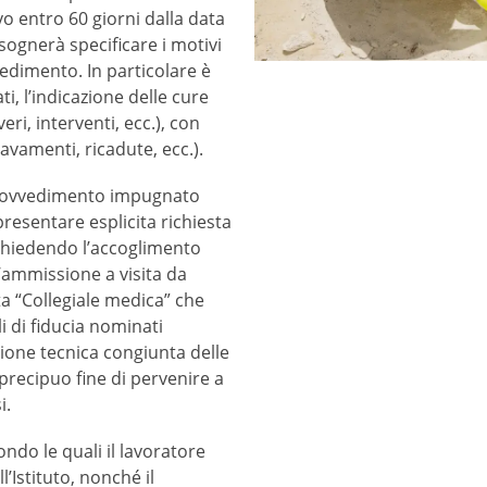
o entro 60 giorni dalla data
isognerà specificare i motivi
vvedimento. In particolare è
ti, l’indicazione delle cure
ri, interventi, ecc.), con
avamenti, ricadute, ecc.).
l provvedimento impugnato
presentare esplicita richiesta
chiedendo l’accoglimento
l’ammissione a visita da
a “Collegiale medica” che
li di fiducia nominati
zione tecnica congiunta delle
precipuo fine di pervenire a
i.
ondo le quali il lavoratore
l’Istituto, nonché il