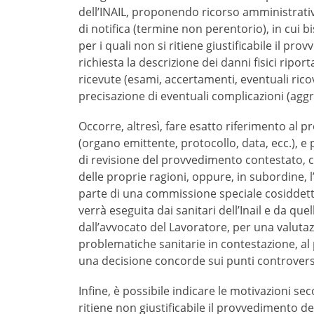
dell’INAIL, proponendo ricorso amministrativ
di notifica (termine non perentorio), in cui b
per i quali non si ritiene giustificabile il pro
richiesta la descrizione dei danni fisici riporta
ricevute (esami, accertamenti, eventuali ricove
precisazione di eventuali complicazioni (aggr
Occorre, altresì, fare esatto riferimento a
(organo emittente, protocollo, data, ecc.), e 
di revisione del provvedimento contestato, 
delle proprie ragioni, oppure, in subordine, 
parte di una commissione speciale cosiddett
verrà eseguita dai sanitari dell’Inail e da quel
dall’avvocato del Lavoratore, per una valuta
problematiche sanitarie in contestazione, al 
una decisione concorde sui punti controvers
Infine, è possibile indicare le motivazioni sec
ritiene non giustificabile il provvedimento del